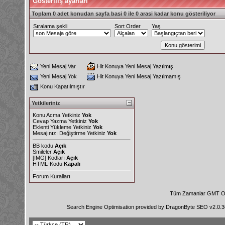
Gösteriliş ayarları
Toplam 0 adet konudan sayfa basi 0 ile 0 arasi kadar konu gösteriliyor
Sıralama şekli
Sort Order
Yaş
Yeni Mesaj Var
Hit Konuya Yeni Mesaj Yazılmış
Yeni Mesaj Yok
Hit Konuya Yeni Mesaj Yazılmamış
Konu Kapatılmıştır
Yetkileriniz
Konu Acma Yetkiniz
Yok
Cevap Yazma Yetkiniz
Yok
Eklenti Yükleme Yetkiniz
Yok
Mesajınızı Değiştirme Yetkiniz
Yok
BB kodu
Açık
Smileler
Açık
[IMG]
Kodları
Açık
HTML-Kodu
Kapalı
Forum Kuralları
Tüm Zamanlar GMT Ol
Search Engine Optimisation provided by
DragonByte SEO v2.0.36