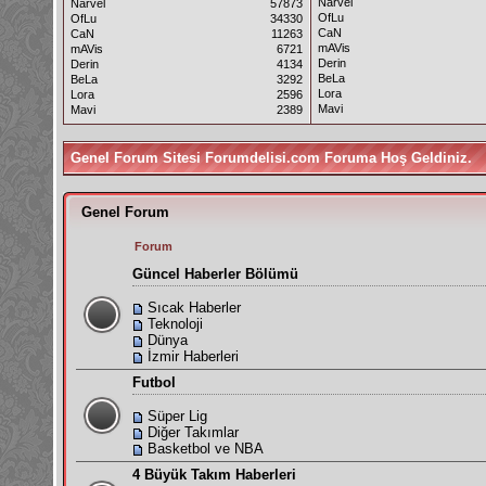
Narvel
Narvel
57873
OfLu
OfLu
34330
CaN
CaN
11263
mAVis
mAVis
6721
Derin
Derin
4134
BeLa
BeLa
3292
Lora
Lora
2596
Mavi
Mavi
2389
Genel Forum Sitesi Forumdelisi.com Foruma Hoş Geldiniz.
Genel Forum
Forum
Güncel Haberler Bölümü
Sıcak Haberler
Teknoloji
Dünya
İzmir Haberleri
Futbol
Süper Lig
Diğer Takımlar
Basketbol ve NBA
4 Büyük Takım Haberleri