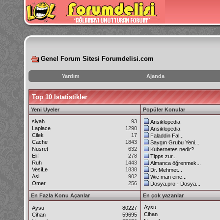
Genel Forum Sitesi Forumdelisi.com
Yardım
Ajanda
instagram
Top 10 Istatistikler
izlenme
hilesi
Yeni Uyeler
Popüler Konular
siyah
93
Ansiklopedia
Laplace
1290
Ansiklopedia
Cilek
17
Faladdin Fal...
Cache
1843
Saygın Grubu Yeni...
Nusret
632
Kubernetes nedir?
Elif
278
Tipps zur...
Ruh
1443
Almanca öğrenmek...
VesiLe
1838
Dr. Mehmet...
Asi
902
Wie man eine...
Omer
256
Dosya.pro - Dosya...
En Fazla Konu Açanlar
En çok yazanlar
Aysu
Aysu
80227
Cihan
Cihan
59695