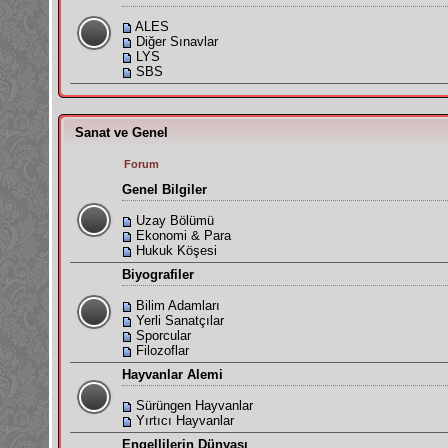
ALES
Diğer Sınavlar
LYS
SBS
Sanat ve Genel
Forum
Genel Bilgiler
Uzay Bölümü
Ekonomi & Para
Hukuk Köşesi
Biyografiler
Bilim Adamları
Yerli Sanatçılar
Sporcular
Filozoflar
Hayvanlar Alemi
Sürüngen Hayvanlar
Yırtıcı Hayvanlar
Engellilerin Dünyası