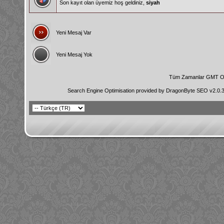
Son kayıt olan üyemiz hoş geldiniz,
siyah
Yeni Mesaj Var
Yeni Mesaj Yok
Tüm Zamanlar GMT Ol
Search Engine Optimisation provided by
DragonByte SEO v2.0.36