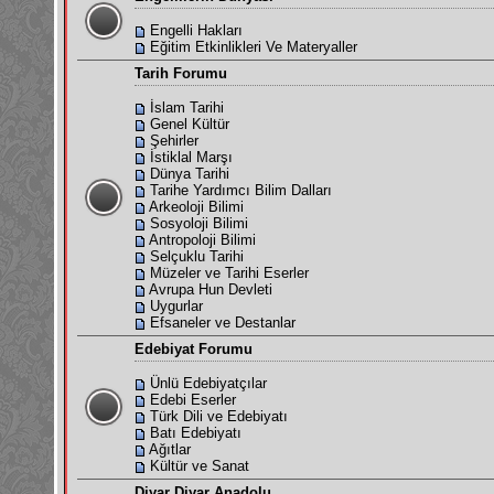
Engelli Hakları
Eğitim Etkinlikleri Ve Materyaller
Tarih Forumu
İslam Tarihi
Genel Kültür
Şehirler
İstiklal Marşı
Dünya Tarihi
Tarihe Yardımcı Bilim Dalları
Arkeoloji Bilimi
Sosyoloji Bilimi
Antropoloji Bilimi
Selçuklu Tarihi
Müzeler ve Tarihi Eserler
Avrupa Hun Devleti
Uygurlar
Efsaneler ve Destanlar
Edebiyat Forumu
Ünlü Edebiyatçılar
Edebi Eserler
Türk Dili ve Edebiyatı
Batı Edebiyatı
Ağıtlar
Kültür ve Sanat
Diyar Diyar Anadolu