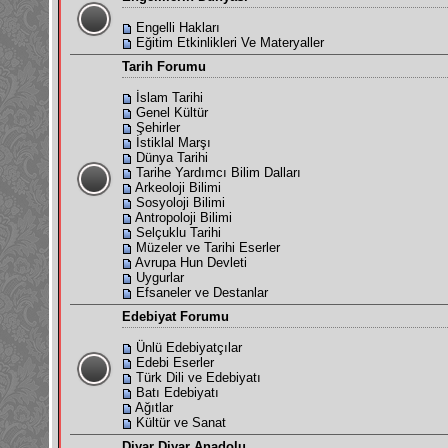
Engelli Hakları
Eğitim Etkinlikleri Ve Materyaller
Tarih Forumu
İslam Tarihi
Genel Kültür
Şehirler
İstiklal Marşı
Dünya Tarihi
Tarihe Yardımcı Bilim Dalları
Arkeoloji Bilimi
Sosyoloji Bilimi
Antropoloji Bilimi
Selçuklu Tarihi
Müzeler ve Tarihi Eserler
Avrupa Hun Devleti
Uygurlar
Efsaneler ve Destanlar
Edebiyat Forumu
Ünlü Edebiyatçılar
Edebi Eserler
Türk Dili ve Edebiyatı
Batı Edebiyatı
Ağıtlar
Kültür ve Sanat
Diyar Diyar Anadolu