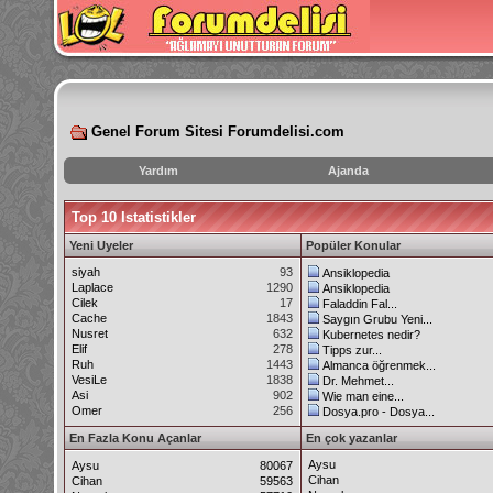
Genel Forum Sitesi Forumdelisi.com
Yardım
Ajanda
instagram
Top 10 Istatistikler
izlenme
hilesi
Yeni Uyeler
Popüler Konular
siyah
93
Ansiklopedia
Laplace
1290
Ansiklopedia
Cilek
17
Faladdin Fal...
Cache
1843
Saygın Grubu Yeni...
Nusret
632
Kubernetes nedir?
Elif
278
Tipps zur...
Ruh
1443
Almanca öğrenmek...
VesiLe
1838
Dr. Mehmet...
Asi
902
Wie man eine...
Omer
256
Dosya.pro - Dosya...
En Fazla Konu Açanlar
En çok yazanlar
Aysu
Aysu
80067
Cihan
Cihan
59563