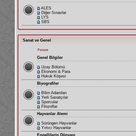
ALES
Diğer Sınavlar
LYS
SBS
Sanat ve Genel
Forum
Genel Bilgiler
Uzay Bölümü
Ekonomi & Para
Hukuk Köşesi
Biyografiler
Bilim Adamları
Yerli Sanatçılar
Sporcular
Filozoflar
Hayvanlar Alemi
Sürüngen Hayvanlar
Yırtıcı Hayvanlar
Engellilerin Dünyası