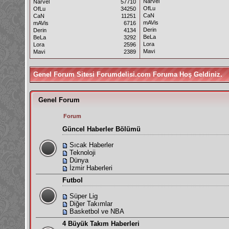
Narvel
Narvel
57710
OfLu
OfLu
34250
CaN
CaN
11251
mAVis
mAVis
6716
Derin
Derin
4134
BeLa
BeLa
3292
Lora
Lora
2596
Mavi
Mavi
2389
Genel Forum Sitesi Forumdelisi.com Foruma Hoş Geldiniz.
Genel Forum
Forum
Güncel Haberler Bölümü
Sıcak Haberler
Teknoloji
Dünya
İzmir Haberleri
Futbol
Süper Lig
Diğer Takımlar
Basketbol ve NBA
4 Büyük Takım Haberleri