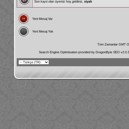
Son kayıt olan üyemiz hoş geldiniz,
siyah
Yeni Mesaj Var
Yeni Mesaj Yok
Tüm Zamanlar GMT Ol
Search Engine Optimisation provided by
DragonByte SEO v2.0.36